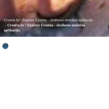
Croatia.hr | Explore Croatia - službena mobilna aplikacija
Croatia.hr | Explore Croatia - službena mobilna
aplikacija
Istražite najbolje od Hrvatske uz
službenu aplikaciju Explore Croatia
Mobilna aplikacija Explore Croatia izrađena je s
ciljem da vaša hrvatska avantura, baš kao što je i
Hrvatska, bude ispunjena zabavom, nezaboravnim